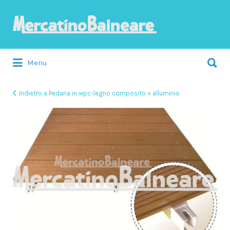
Cerca:
Menu
Indietro a Pedana in wpc-legno composito + alluminio