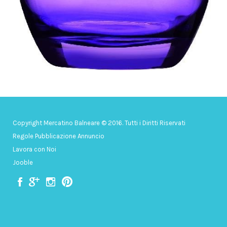
Copyright Mercatino Balneare © 2016. Tutti i Diritti Riservati
Regole Pubblicazione Annuncio
Lavora con Noi
Jooble