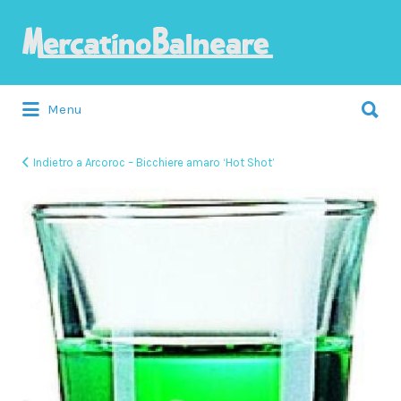
Cerca:
Menu
Indietro a Arcoroc – Bicchiere amaro ‘Hot Shot’