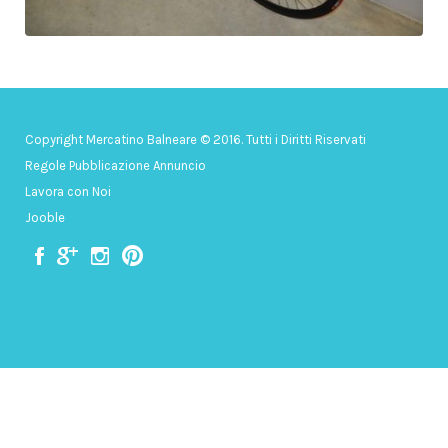
Copyright Mercatino Balneare © 2016. Tutti i Diritti Riservati
Regole Pubblicazione Annuncio
Lavora con Noi
Jooble