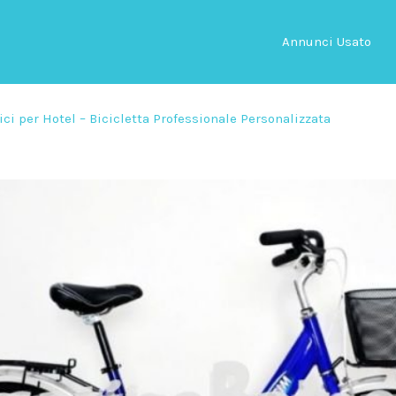
Annunci Usato
ici per Hotel – Bicicletta Professionale Personalizzata