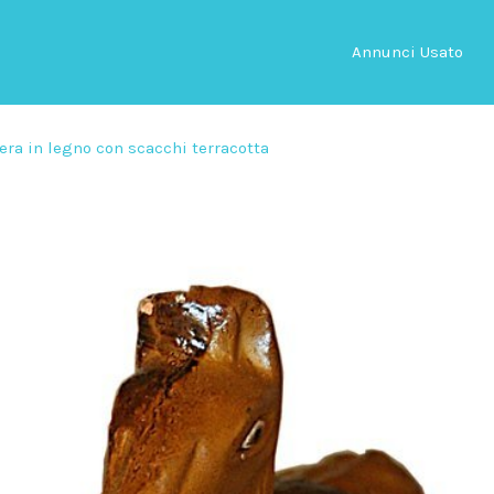
Annunci Usato
era in legno con scacchi terracotta