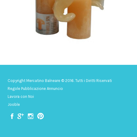
Copyright Mercatino Balneare © 2016. Tutti i Diritti Riservati
Regole Pubblicazione Annuncio
Lavora con Noi
Jooble