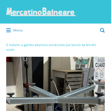
Cerca:
Menu
Indietro a gamba alluminio anodizzato per tavolo da 80×80
usato