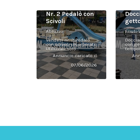
Nr. 2 Pedalò con
Docc
Scivoli
gett
Abruzzo
Friuli-
Vendesi nr. 2 Pedalò
Doccia
con scivoli incorporati.
con ge
Utilizzati solo...
tempori
Annuncio caricato il
Ann
07/06/2026