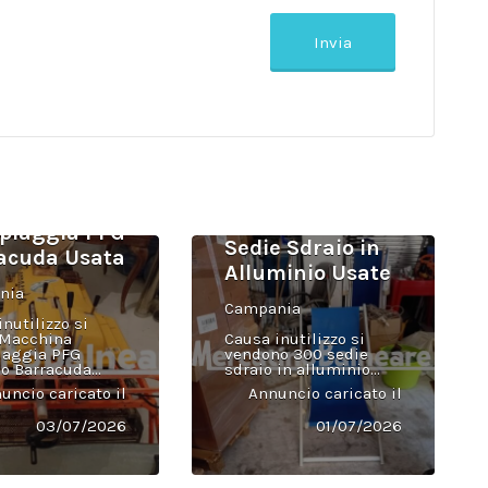
spiaggia PFG
Sedie Sdraio in
acuda Usata
Alluminio Usate
nia
Campania
nutilizzo si
 Macchina
Causa inutilizzo si
iaggia PFG
vendono 300 sedie
o Barracuda...
sdraio in alluminio...
uncio caricato il
Annuncio caricato il
03/07/2026
01/07/2026