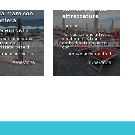
Stabilimento
balneare vende
ia mare con
attrezzature
oniera
Liguria
Venezia Giulia
Per cessazione attività
 mare o piscina
vendiamo lettini e
ttoniera
ombrelloni,una parte
zzata, base di...
con...
uncio caricato il
Annuncio caricato il
18/05/2026
11/05/2026