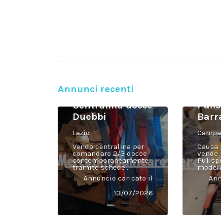
Annunci recenti
Centralina docce
Puli
Duebbi
Barr
Lazio
Campa
Vendo centralina per
Causa i
comandare 2/3 docce
vende
contemporaneamente
Pulisp
tramite schede...
modell
Annuncio caricato il
Ann
13/07/2026